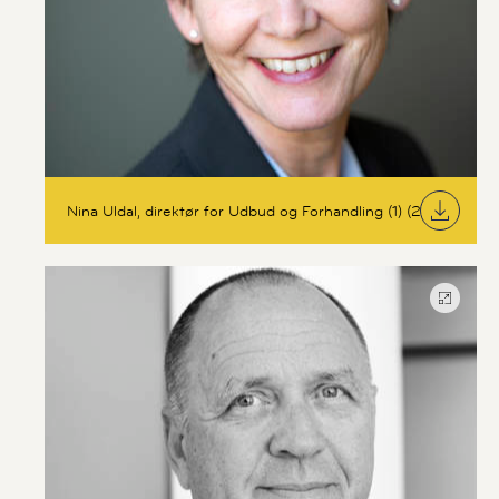
Nina Uldal, direktør for Udbud og Forhandling (1) (2) (1)