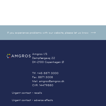
If you experience problems with our website, please let us know
Amgros I/S
Dampfærgevej 22
DK-2100 Copenhagen Ø
Tlf: +45 8871 3000
Fax: 8871 3008
Mail: amgros@amgros.dk
CVR: 14479880
Urgent contact - recalls
Urgent contact - adverse effects