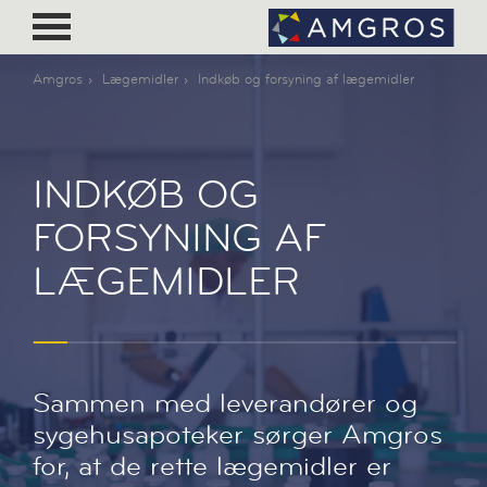
Amgros
Lægemidler
Indkøb og forsyning af lægemidler
INDKØB OG
FORSYNING AF
LÆGEMIDLER
Sammen med leverandører og
sygehusapoteker sørger Amgros
for, at de rette lægemidler er