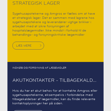
STRATEGISK LAGER
Sygehusapotekerne og Amgros er fælles om at have
et strategisk lager. Det er sammen med lagrene hos
sygehusapotekere og leverandører vigtige brikker i
arbejdet med at sikre forsyningen af
hospitalslægemidler. Ikke mindst i forhold til de
behandlings- og forsyningskritiske lægemidler
LÆS MERE
INDKØB OG FORSYNING AF LÆGEMIDLER
AKUTKONTAKTER - TILBAGEKALDELSER
Hvis du har et akut behov for at kontakte Amgros eller
sygehusapotekerne, eksempelvis i forbindelse med
tilbagekaldelser af lægemidler, kan du finde relevante
kontaktoplysninger her på siden.