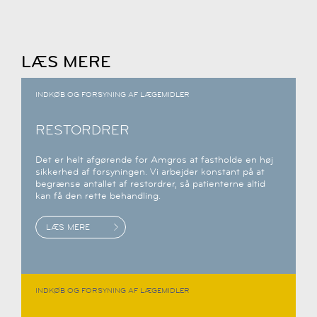
LÆS MERE
INDKØB OG FORSYNING AF LÆGEMIDLER
RESTORDRER
Det er helt afgørende for Amgros at fastholde en høj
sikkerhed af forsyningen. Vi arbejder konstant på at
begrænse antallet af restordrer, så patienterne altid
kan få den rette behandling.
LÆS MERE
INDKØB OG FORSYNING AF LÆGEMIDLER