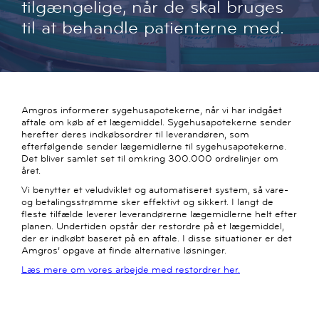
tilgængelige, når de skal bruges
til at behandle patienterne med.
Amgros informerer sygehusapotekerne, når vi har indgået
aftale om køb af et lægemiddel. Sygehusapotekerne sender
herefter deres indkøbsordrer til leverandøren, som
efterfølgende sender lægemidlerne til sygehusapotekerne.
Det bliver samlet set til omkring 300.000 ordrelinjer om
året.
Vi benytter et veludviklet og automatiseret system, så vare-
og betalingsstrømme sker effektivt og sikkert. I langt de
fleste tilfælde leverer leverandørerne lægemidlerne helt efter
planen. Undertiden opstår der restordre på et lægemiddel,
der er indkøbt baseret på en aftale. I disse situationer er det
Amgros’ opgave at finde alternative løsninger.
Læs mere om vores arbejde med restordrer her.