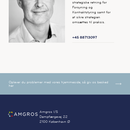
strategiske retning for
Forsyning og
Kontraktstyring samt for
at sikre strategien
omsættes til praksis.
+45 88713097
Oplever du problemer med vores hjemmeside, så giv os besked
her
Amgros I/S
Dampfærgevej 22
2100 København Ø