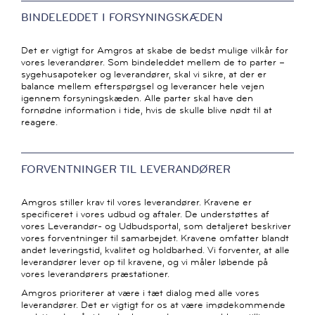
BINDELEDDET I FORSYNINGSKÆDEN
Det er vigtigt for Amgros at skabe de bedst mulige vilkår for
vores leverandører. Som bindeleddet mellem de to parter –
sygehusapoteker og leverandører, skal vi sikre, at der er
balance mellem efterspørgsel og leverancer hele vejen
igennem forsyningskæden. Alle parter skal have den
fornødne information i tide, hvis de skulle blive nødt til at
reagere.
FORVENTNINGER TIL LEVERANDØRER
Amgros stiller krav til vores leverandører. Kravene er
specificeret i vores udbud og aftaler. De understøttes af
vores Leverandør- og Udbudsportal, som detaljeret beskriver
vores forventninger til samarbejdet. Kravene omfatter blandt
andet leveringstid, kvalitet og holdbarhed. Vi forventer, at alle
leverandører lever op til kravene, og vi måler løbende på
vores leverandørers præstationer.
Amgros prioriterer at være i tæt dialog med alle vores
leverandører. Det er vigtigt for os at være imødekommende