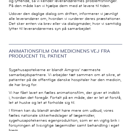
og lyttende, så vi kender leverandørernes problemstillinger.
På den måde kan vi hjælpe dem med at levere til tiden.
Udover den daglige dialog om driften, informerer vi jævnligt
alle leverandører om, hvordan vi vurderer deres præstationer.
Det sker enten via brev eller via dialogmøder, hvor vi samtidig
lytter til leverandørernes syn på samarbejdet.
ANIMATIONSFILM OM MEDICINENS VEJ FRA
PRODUCENT TIL PATIENT
Sygehusapotekerne er blandt Amgros’ nærmeste
samarbejdspartnere. Vi arbejder tæt sammen om at sikre, at
patienter på de offentlige danske hospitaler har den medicin,
de har brug for.
Vi har fået lavet en fælles animationsfilm, der giver et indblik
i, hvordan det foregår. Fortalt på en måde, der er let at forstå,
let at huske og let at forholde sig til.
I filmen kan du blandt andet høre mere om udbud, vores
fælles nationale sikkerhedslager af lægemidler,
sygehusapotekernes egenproduktion, som er en vigtig brik i
forsyningen af livsvigtige lægemidler samt behandling i eget
hjem.