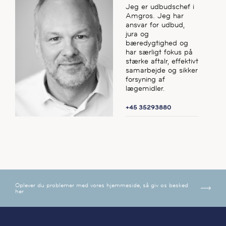
Jeg er udbudschef i
Amgros. Jeg har
ansvar for udbud,
jura og
bæredygtighed og
har særligt fokus på
stærke aftalr, effektivt
samarbejde og sikker
forsyning af
lægemidler.
+45 35293880
Oplever du problemer med vores hjemmeside, så giv os besked
her