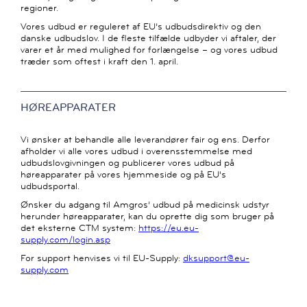
regioner.
Vores udbud er reguleret af EU’s udbudsdirektiv og den
danske udbudslov. I de fleste tilfælde udbyder vi aftaler, der
varer et år med mulighed for forlængelse – og vores udbud
træder som oftest i kraft den 1. april.
HØREAPPARATER
Vi ønsker at behandle alle leverandører fair og ens. Derfor
afholder vi alle vores udbud i overensstemmelse med
udbudslovgivningen og publicerer vores udbud på
høreapparater på vores hjemmeside og på EU's
udbudsportal.
Ønsker du adgang til Amgros’ udbud på medicinsk udstyr
herunder høreapparater, kan du oprette dig som bruger på
det eksterne CTM system:
https://eu.eu-
supply.com/login.asp
For support henvises vi til EU-Supply:
dksupport@eu-
supply.com