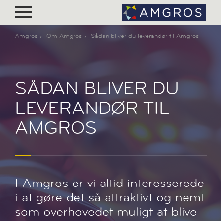
Amgros
Om Amgros
Sådan bliver du leverandør til Amgros
SÅDAN BLIVER DU
LEVERANDØR TIL
AMGROS
I Amgros er vi altid interesserede
i at gøre det så attraktivt og nemt
som overhovedet muligt at blive