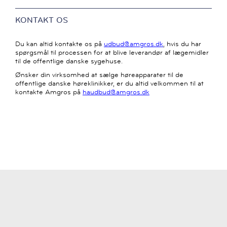
KONTAKT OS
Du kan altid kontakte os på
udbud@amgros.dk
, hvis du har
spørgsmål til processen for at blive leverandør af lægemidler
til de offentlige danske sygehuse.
Ønsker din virksomhed at sælge høreapparater til de
offentlige danske høreklinikker, er du altid velkommen til at
kontakte Amgros på
haudbud@amgros.dk