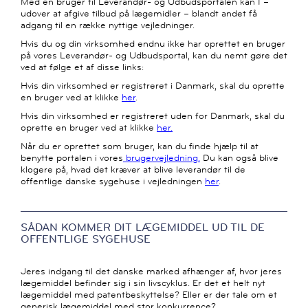
Med en bruger til Leverandør- og Udbudsportalen kan I –
udover at afgive tilbud på lægemidler – blandt andet få
adgang til en række nyttige vejledninger.
Hvis du og din virksomhed endnu ikke har oprettet en bruger
på vores Leverandør- og Udbudsportal, kan du nemt gøre det
ved at følge et af disse links:
Hvis din virksomhed er registreret i Danmark, skal du oprette
en bruger ved at klikke
her
.
Hvis din virksomhed er registreret uden for Danmark, skal du
oprette en bruger ved at klikke
her.
Når du er oprettet som bruger, kan du finde hjælp til at
benytte portalen i vores
brugervejledning.
Du kan også blive
klogere på, hvad det kræver at blive leverandør til de
offentlige danske sygehuse i vejledningen
her
.
SÅDAN KOMMER DIT LÆGEMIDDEL UD TIL DE
OFFENTLIGE SYGEHUSE
Jeres indgang til det danske marked afhænger af, hvor jeres
lægemiddel befinder sig i sin livscyklus. Er det et helt nyt
lægemiddel med patentbeskyttelse? Eller er der tale om et
generisk lægemiddel med stor konkurrence?