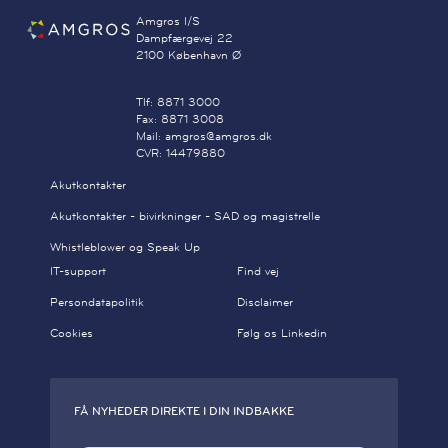
Amgros I/S
Dampfærgevej 22
2100 København Ø
Tlf: 8871 3000
Fax: 8871 3008
Mail: amgros@amgros.dk
CVR: 14479880
Akutkontakter
Akutkontakter - bivirkninger - SAD og magistrelle
Whistleblower og Speak Up
IT-support
Find vej
Persondatapolitik
Disclaimer
Cookies
Følg os Linkedin
FÅ NYHEDER DIREKTE I DIN INDBAKKE