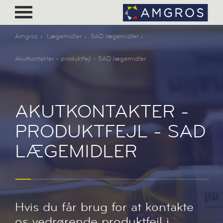
Amgros
Lægemidler
SAD lægemidler
Akutkontakter - produktfejl - SAD lægemidler
AKUTKONTAKTER -
PRODUKTFEJL - SAD
LÆGEMIDLER
Hvis du får brug for at kontakte
os vedrørende produktfejl i