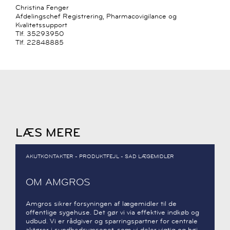
Christina Fenger
Afdelingschef Registrering, Pharmacovigilance og
Kvalitetssupport
Tlf. 35293950
Tlf. 22848885
LÆS MERE
AKUTKONTAKTER - PRODUKTFEJL - SAD LÆGEMIDLER
OM AMGROS
Amgros sikrer forsyningen af lægemidler til de
offentlige sygehuse. Det gør vi via effektive indkøb og
udbud. Vi er rådgiver og sparringspartner for centrale
aktører i sundhedsvæsenet, som vi deler vigtig og høj