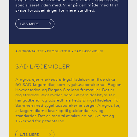
specialiseret viden med. Vi er på den måde med til at
skabe forudsætninger for mere sundhed.
LÆS MERE
AKUTKONTAKTER - PRODUKTFEJL - SAD LÆGEMIDLER
SAD LÆGEMIDLER
Amgros ejer markedsføringstilladelserne til de cirka
60 SAD-lægemidler, som sygehusapotekerne i Region
Hovedstaden og Region Sjælland fremstiller. Det er
registrerede lægemidler, som Lægemiddelstyrelsen
har godkendt og udstedt markedsføringstilladelser for.
Sammen med sygehusapotekerne sørger Amgros for,
at lægemidlerne lever op til gældende krav og
standarder. Det er med til at sikre en høj kvalitet og
sikkerhed for patienterne.
LÆS MERE