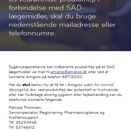
forbindelse med SAD-
lægemidler, skal du bruge
nedenstående mailadresse eller
telefonnumre.
Sygehusapotekerne kan indberette produktfejl på et SAD
lægemiddel via mail til
amgros@amgros.dk
eller ved at
kontakte Amgros på telefon 88713000.
Har du
akut
behov for at få fat i Amgros
uden for normal
åbningstid
, dvs. ved produktfejl der potentielt er livstruende
eller kan forårsage alvorlig sygdom eller fejlbehandling kan du
telefonisk kontakte følgende.
Patricia Thomsen
Seniorspecialist, Registrering, Pharmacovigilance og
Kvalitetssupport
Tlf: 35293948
Tlf: 53746612