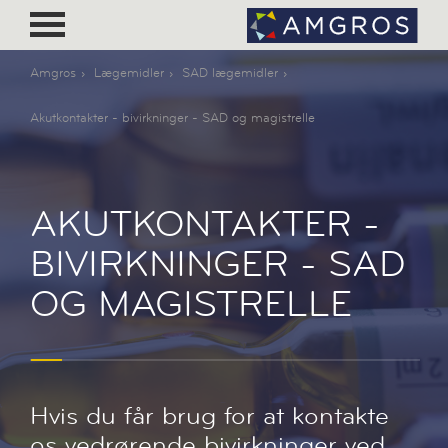
Amgros
Lægemidler
SAD lægemidler
Akutkontakter - bivirkninger - SAD og magistrelle
AKUTKONTAKTER -
BIVIRKNINGER - SAD
OG MAGISTRELLE
Hvis du får brug for at kontakte
os vedrørende bivirkninger ved