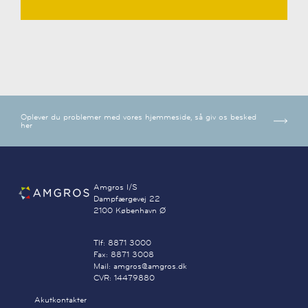
Oplever du problemer med vores hjemmeside, så giv os besked
her
Amgros I/S
Dampfærgevej 22
2100 København Ø
Tlf: 8871 3000
Fax: 8871 3008
Mail: amgros@amgros.dk
CVR: 14479880
Akutkontakter