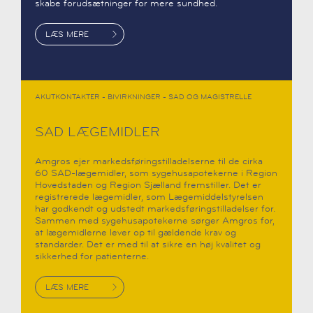
skabe forudsætninger for mere sundhed.
LÆS MERE
AKUTKONTAKTER - BIVIRKNINGER - SAD OG MAGISTRELLE
SAD LÆGEMIDLER
Amgros ejer markedsføringstilladelserne til de cirka
60 SAD-lægemidler, som sygehusapotekerne i Region
Hovedstaden og Region Sjælland fremstiller. Det er
registrerede lægemidler, som Lægemiddelstyrelsen
har godkendt og udstedt markedsføringstilladelser for.
Sammen med sygehusapotekerne sørger Amgros for,
at lægemidlerne lever op til gældende krav og
standarder. Det er med til at sikre en høj kvalitet og
sikkerhed for patienterne.
LÆS MERE