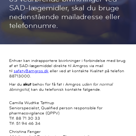
SAD-lægemidler, skal du bruge
nedenstående mailadresse eller
telefonnumre.
Enhver kan indrapportere bivirkninger i forbindelse med brug
af et SAD-lægemiddel direkte til Amgros via mail
til
safety@amgros.dk
eller ved at kontakte Kvalitet på telefon
88713000.
Har du
akut
behov for få fat i Amgros
uden for normal
åbningstid
, kan du telefonisk kontakte følgende.
Camilla Wudtke Tøttrup
Seniorspecialist, Qualified person responsible for
pharmacovigilance (QPPV)
Tlf. 88 71 30 33
Tlf: 51 94 46 34
Christina Fenger