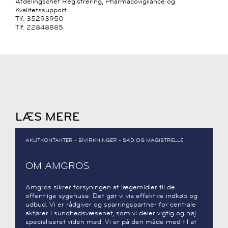
Afdelingschef Registrering, Pharmacovigilance og
Kvalitetssupport
Tlf. 35293950
Tlf. 22848885
LÆS MERE
AKUTKONTAKTER - BIVIRKNINGER - SAD OG MAGISTRELLE
OM AMGROS
Amgros sikrer forsyningen af lægemidler til de
offentlige sygehuse. Det gør vi via effektive indkøb og
udbud. Vi er rådgiver og sparringspartner for centrale
aktører i sundhedsvæsenet, som vi deler vigtig og høj
specialiseret viden med. Vi er på den måde med til at