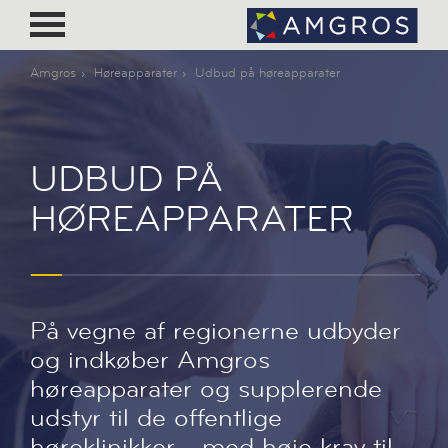
Amgros
Høreapparater
Udbud på høreapparater
UDBUD PÅ
HØREAPPARATER
På vegne af regionerne udbyder
og indkøber Amgros
høreapparater og supplerende
udstyr til de offentlige
høreklinikker - med høje krav til