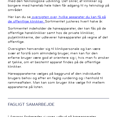
med den teknologiske udvikling. Det sikrer, at klinikker og
borgere med høretab hele tiden får adgang til ny teknologi på
området.
Her kan du se
oversigten over, hvilke apparater du kan få på
de offentlige klinikker.
Sortimentet justeres hvert halve år.
Sortimentet indeholder de høreapparater, der kan fås på de
offentlige høreklinikker samt hos de private klinikker,
puljeklinikkerne, der udleverer høreapparater på vegne af det
offentlige.
Oversigten henvender sig til klinikpersonale og kan være
svær at forstå som almindelig bruger, men kan for den
erfarne bruger være god at orientere sig i, hvis man fx ønsker
at tjekke, om et bestemt apparat findes på de offentlige
klinikker.
Høreapparaterne vælges på baggrund af den individuelle
brugers behov og efter en faglig vurdering og i henhold til
rammeaftalen. Man kan som bruger ikke vælge frit mellem
apparaterne på listen.
FAGLIGT SAMARBEJDE
I Amgros forbereder vi vores udbud på høreapparater