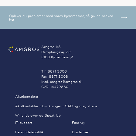
Oplever du problemer med vores hjemmeside, så giv os besked
her
Amgros I/S
Dampfærgevej 22
2100 København Ø
Tlf: 8871 3000
Fax: 8871 3008
Mail: amgros@amgros.dk
CVR: 14479880
Akutkontakter
Akutkontakter - bivirkninger - SAD og magistrelle
Whistleblower og Speak Up
IT-support
Find vej
Persondatapolitik
Disclaimer