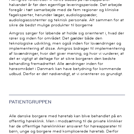
halvandet år før den egentlige leveringsperiode. Det arbejde
foregår i tæt samarbejde med de fem regioner og kliniske
fageksperter, herunder læger, audiologopæder,
audiologiassistenter og teknisk personale. Alt sammen for at
sikre de bedst mulige produkter til borgerne
Amgros sørger for løbende at holde sig orienteret i, hvad der
rører sig inden for området. Det gælder både den
teknologiske udvikling, men også inden for lovændringer og
implementering af disse. Amgros bidrager til implementering
af lovændringer, hvor det giver mening, og hvor vi vurderer, at
det er vigtigt at deltage for at sikre borgeren den bedste
behandling fremadrettet. Alle ændringer inden for
høreområdet i Danmark kan have betydning for kommende
udbud. Derfor er det nødvendigt, at vi orienterer os grundigt.
PATIENTGRUPPEN
Alle danske borgere med høretab kan blive behandlet på en
offentlig høreklinik. Men i modsætning til de private klinikker
har de offentlige høreklinikker ansvaret for høreapparater til
børn, unge og borgere med komplicerede høretab. Derfor