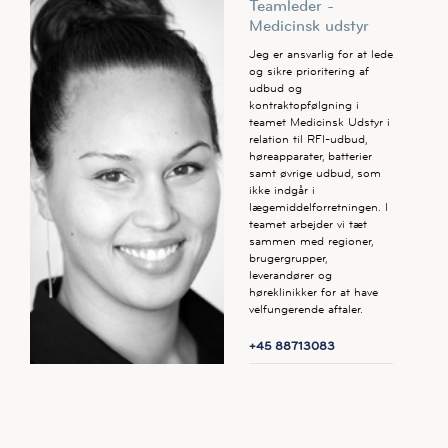
Teamleder -
Medicinsk udstyr
Jeg er ansvarlig for at lede
og sikre prioritering af
udbud og
kontraktopfølgning i
teamet Medicinsk Udstyr i
relation til RFI-udbud,
høreapparater, batterier
samt øvrige udbud, som
ikke indgår i
lægemiddelforretningen. I
teamet arbejder vi tæt
sammen med regioner,
brugergrupper,
leverandører og
høreklinikker for at have
velfungerende aftaler.
+45 88713083