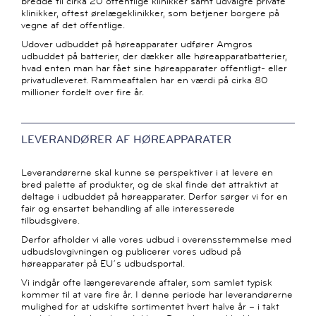
bredde til cirka 20 offentlige klinikker samt udvalgte private
klinikker, oftest ørelægeklinikker, som betjener borgere på
vegne af det offentlige.
Udover udbuddet på høreapparater udfører Amgros
udbuddet på batterier, der dækker alle høreapparatbatterier,
hvad enten man har fået sine høreapparater offentligt- eller
privatudleveret. Rammeaftalen har en værdi på cirka 80
millioner fordelt over fire år.
LEVERANDØRER AF HØREAPPARATER
Leverandørerne skal kunne se perspektiver i at levere en
bred palette af produkter, og de skal finde det attraktivt at
deltage i udbuddet på høreapparater. Derfor sørger vi for en
fair og ensartet behandling af alle interesserede
tilbudsgivere.
Derfor afholder vi alle vores udbud i overensstemmelse med
udbudslovgivningen og publicerer vores udbud på
høreapparater på EU´s udbudsportal.
Vi indgår ofte længerevarende aftaler, som samlet typisk
kommer til at vare fire år. I denne periode har leverandørerne
mulighed for at udskifte sortimentet hvert halve år – i takt