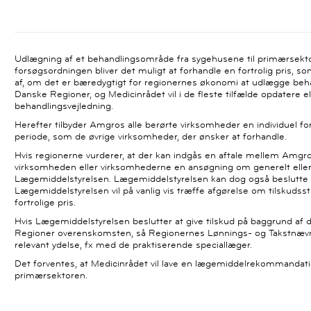
Udlægning af et behandlingsområde fra sygehusene til primærsekt
forsøgsordningen bliver det muligt at forhandle en fortrolig pris, 
af, om det er bæredygtigt for regionernes økonomi at udlægge beh
Danske Regioner, og Medicinrådet vil i de fleste tilfælde opdatere e
behandlingsvejledning.
Herefter tilbyder Amgros alle berørte virksomheder en individuel f
periode, som de øvrige virksomheder, der ønsker at forhandle.
Hvis regionerne vurderer, at der kan indgås en aftale mellem Amg
virksomheden eller virksomhederne en ansøgning om generelt eller g
Lægemiddelstyrelsen. Lægemiddelstyrelsen kan dog også beslutte a
Lægemiddelstyrelsen vil på vanlig vis træffe afgørelse om tilskuds
fortrolige pris.
Hvis Lægemiddelstyrelsen beslutter at give tilskud på baggrund af
Regioner overenskomsten, så Regionernes Lønnings- og Takstnævn
relevant ydelse, fx med de praktiserende speciallæger.
Det forventes, at Medicinrådet vil lave en lægemiddelrekommandat
primærsektoren.