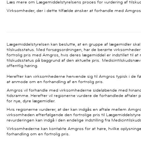
Læs mere om Lægemiddelstyrelsens proces for vurdering af tilsku
Virksomheder, der i dette tilfælde ønsker at forhandle med Amgros
Lægemiddelstyrelsen kan beslutte, at en gruppe af lægemidler skal
tilskudsstatus. Med forsøgsordningen, har de berørte virksomheder
fortrolig pris med Amgros, hvis deres lægemiddel er indstillet til at 
tilskudsstatus på baggrund af den aktuelle pris. Medicintilskudsnævne
offentlig høring.
Herefter kan virksomhederne henvende sig til Amgros typisk i de fø
at anmode om en forhandling af en fortrolig pris.
Amgros vil forhandle med virksomhederne sideløbende med hinand
tidsramme. Herefter vil regionerne vurdere de forhandlede aftal
for nye, dyre lægemidler.
Hvis regionerne vurderer, at der kan indgås en aftale mellem Amg
virksomheden efterfølgende den fortrolige pris til Lægemiddelstyre
revurderingen kan indgå i den endelige indstilling fra Medicintilsk
Virksomhederne kan kontakte Amgros for at høre, hvilke oplysninge
forhandling om en fortrolig pris.