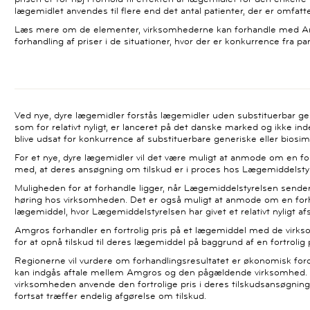
lægemidlet anvendes til flere end det antal patienter, der er omfatt
Læs mere om de elementer, virksomhederne kan forhandle med Am
forhandling af priser i de situationer, hvor der er konkurrence fra pa
Ved nye, dyre lægemidler forstås lægemidler uden substituerbar gen
som for relativt nyligt, er lanceret på det danske marked og ikke ind
blive udsat for konkurrence af substituerbare generiske eller biosi
For et nye, dyre lægemidler vil det være muligt at anmode om en f
med, at deres ansøgning om tilskud er i proces hos Lægemiddelsty
Muligheden for at forhandle ligger, når Lægemiddelstyrelsen sender 
høring hos virksomheden. Det er også muligt at anmode om en for
lægemiddel, hvor Lægemiddelstyrelsen har givet et relativt nyligt a
Amgros forhandler en fortrolig pris på et lægemiddel med de virk
for at opnå tilskud til deres lægemiddel på baggrund af en fortrolig p
Regionerne vil vurdere om forhandlingsresultatet er økonomisk ford
kan indgås aftale mellem Amgros og den pågældende virksomhed. Ve
virksomheden anvende den fortrolige pris i deres tilskudsansøgni
fortsat træffer endelig afgørelse om tilskud.