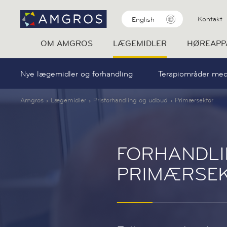
Kontakt
English
OM AMGROS
LÆGEMIDLER
HØREAPP
Nye lægemidler og forhandling
Terapiområder med
Amgros
Lægemidler
Prisforhandling og udbud
Primærsektor
FORHANDLIN
PRIMÆRSE