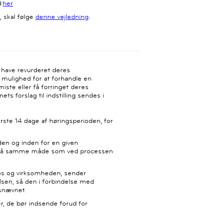
d
her
, skal følge
denne vejledning
.
 have revurderet deres
 mulighed for at forhandle en
miste eller få forringet deres
ts forslag til indstilling sendes i
rste 14 dage af høringsperioden, for
en og inden for en given
er på samme måde som ved processen
ros og virksomheden, sender
lsen, så den i forbindelse med
udsnævnet.
r, de bør indsende forud for