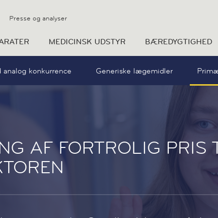
Presse og analyser
ARATER
MEDICINSK UDSTYR
BÆREDYGTIGHED
 analog konkurrence
Generiske lægemidler
Primæ
G AF FORTROLIG PRIS T
KTOREN