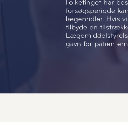
Folketinget har be
forsøgsperiode kan
lægemidler. Hvis v
tilbyde en tilstræk
Lægemiddelstyrelsen
gavn for patientern