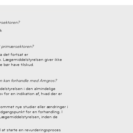
ærsektoren?
dk
n i primærsektoren?
da det fortsat er
n. Lægemiddelstyrelsen giver ikke
ke bør have tilskud.
man kan forhandle med Amgros?
elstyrelsen i den almindelige
for en indikation af, hvad der er
r kommet nye studier eller ændringer i
udgangspunkt for en forhandling. I
s Lægemiddelstyrelsen, inden de
l at starte en revurderingsproces