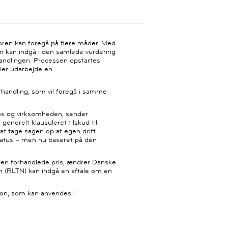
oren kan foregå på flere måder. Med
som kan indgå i den samlede vurdering
andlingen. Processen opstartes i
ller udarbejde en
orhandling, som vil foregå i samme
ros og virksomheden, sender
enerelt klausuleret tilskud til
t tage sagen op af egen drift.
status – men nu baseret på den
 den forhandlede pris, ændrer Danske
 (RLTN) kan indgå en aftale om en
ion, som kan anvendes i