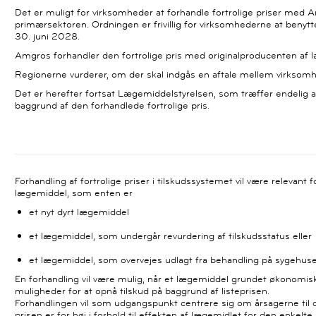
Det er muligt for virksomheder at forhandle fortrolige priser med 
primærsektoren. Ordningen er frivillig for virksomhederne at benytte
30. juni 2028.
Amgros forhandler den fortrolige pris med originalproducenten af
Regionerne vurderer, om der skal indgås en aftale mellem virks
Det er herefter fortsat Lægemiddelstyrelsen, som træffer endelig a
baggrund af den forhandlede fortrolige pris.
Forhandling af fortrolige priser i tilskudssystemet vil være relevant 
lægemiddel, som enten er
et nyt dyrt lægemiddel
et lægemiddel, som undergår revurdering af tilskudsstatus eller
et lægemiddel, som overvejes udlagt fra behandling på sygehus
En forhandling vil være mulig, når et lægemiddel grundet økonom
muligheder for at opnå tilskud på baggrund af listeprisen.
Forhandlingen vil som udgangspunkt centrere sig om årsagerne til 
prisen er for høj i forhold til effekten af lægemidlet for den enkelte pa