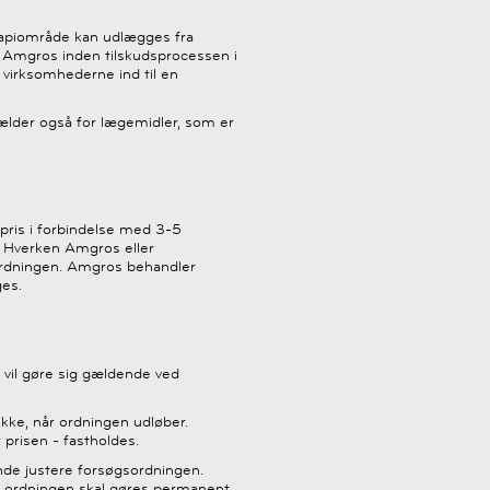
terapiområde kan udlægges fra
d Amgros inden tilskudsprocessen i
 virksomhederne ind til en
 gælder også for lægemidler, som er
g pris i forbindelse med 3-5
en. Hverken Amgros eller
ordningen. Amgros behandler
ges.
 vil gøre sig gældende ved
ikke, når ordningen udløber.
r prisen - fastholdes.
ende justere forsøgsordningen.
idt ordningen skal gøres permanent.