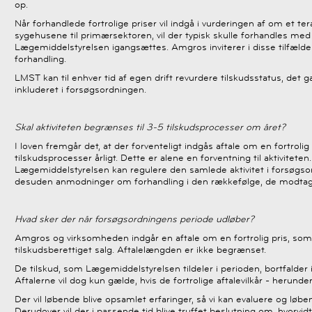
op.
Når forhandlede fortrolige priser vil indgå i vurderingen af om et 
sygehusene til primærsektoren, vil der typisk skulle forhandles me
Lægemiddelstyrelsen igangsættes. Amgros inviterer i disse tilfælde
forhandling.
LMST kan til enhver tid af egen drift revurdere tilskudsstatus, det
inkluderet i forsøgsordningen.
Skal aktiviteten begrænses til 3-5 tilskudsprocesser om året?
I loven fremgår det, at der forventeligt indgås aftale om en fortroli
tilskudsprocesser årligt. Dette er alene en forventning til aktivitet
Lægemiddelstyrelsen kan regulere den samlede aktivitet i forsøgs
desuden anmodninger om forhandling i den rækkefølge, de modta
Hvad sker der når forsøgsordningens periode udløber?
Amgros og virksomheden indgår en aftale om en fortrolig pris, som
tilskudsberettiget salg. Aftalelængden er ikke begrænset.
De tilskud, som Lægemiddelstyrelsen tildeler i perioden, bortfalder 
Aftalerne vil dog kun gælde, hvis de fortrolige aftalevilkår - herunde
Der vil løbende blive opsamlet erfaringer, så vi kan evaluere og løb
Derudover vil der i passende tid blive truffet beslutning om, hvorv