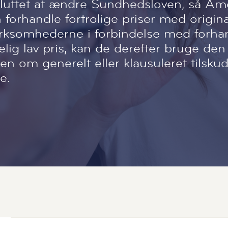
sluttet at ændre Sundhedsloven, så Am
 forhandle fortrolige priser med origin
irksomhederne i forbindelse med forha
kelig lav pris, kan de derefter bruge den
 om generelt eller klausuleret tilskud 
e.