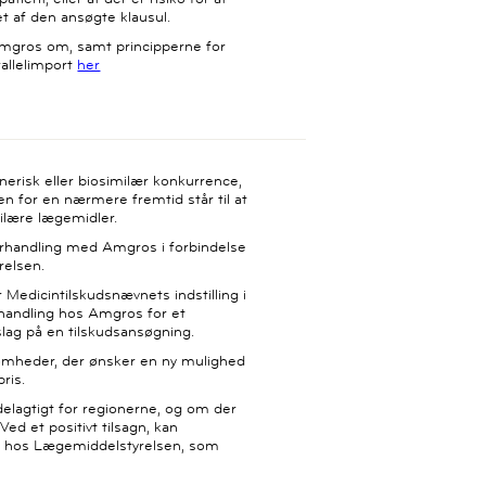
et af den ansøgte klausul.
gros om, samt principperne for
rallelimport
her
erisk eller biosimilær konkurrence,
en for en nærmere fremtid står til at
milære lægemidler.
orhandling med Amgros i forbindelse
relsen.
Medicintilskudsnævnets indstilling i
handling hos Amgros for et
fslag på en tilskudsansøgning.
somheder, der ønsker en ny mulighed
ris.
elagtigt for regionerne, og om der
d et positivt tilsagn, kan
ng hos Lægemiddelstyrelsen, som