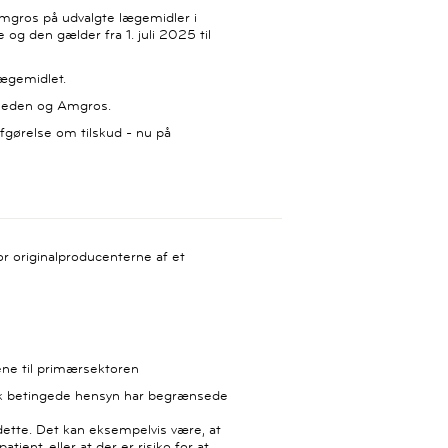
Amgros på udvalgte lægemidler i
 og den gælder fra 1. juli 2025 til
 lægemidlet.
omheden og Amgros.
fgørelse om tilskud - nu på
for originalproducenterne af et
ene til primærsektoren
isk betingede hensyn har begrænsede
dette. Det kan eksempelvis være, at
tient, eller at der er risiko for at