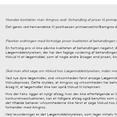
Hvordan kontakter man Amgros vedr. forhandling af priser til prim
Det gøres ved henvendelse til postkassen primaersektor@amgros.
Påvirker ordningen med fortrolige priser kvaliteten af behandlinge
En fortrolig pris vil ikke påvirke kvaliteten af behandlingen negativt, 
Lægemiddelstyrelsen, der har den faglige vurdering af behandlinge
tilskud til et lægemiddel, som af nogle andre årsager end prisen, ik
Skal man altid søge om tilskud hos Lægemiddelstyrelsen, inden 
Ved nye dyre lægemidler, skal virksomheden først ansøge Lægemidd
tilskudsproces. Dette skyldes, at Amgros og virksomheden har behov 
årsag til, at lægemidlet ikke kan opnå tilskud til listeprisen.
Hvis der f.eks. ligger et nyligt afslag, hvor der ikke efterfølgende e
konkurrencesituationen, kan et tidligere afslag også benyttes som 
det tilfælde behøver virksomhederne ikke først at søge tilskud ho
forhandler med Amgros.
Ved revurderinger er det Lægemiddelstyrelsen, som tager initiativ ti