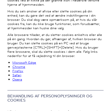
cookies ved at klikke på det grønne ikon i nederste venstre
hjørne af hjemmesiden.
Hvis du selv ønsker at afvise eller slette cookies på din
enhed, kan du gøre det ved at ændre indstillingerne i din
browser. Du skal dog være opmærksom på, at hvis du slår
cookies fra, kan du ikke bruge funktioner, som forudsætter,
at hjemmesider kan huske dine valg.
Alle browsere tillader, at du sletter cookies enkeltvis eller alle
på én gang. Hvordan du gør, afhænger af, hvilken browser du
bruger. Du kan slette cookies på en PC ved at bruge
genvejstasterne [CTRL]+[SHIFT]+[Delete]. Hvis du bruger
flere browsere, skal du slette cookies i dem alle. Følg links
nedenfor for at få vejledning til din browser.
Microsoft Edge
Chrome
Firefox
Safari
Opera
BEHANDLING AF PERSONOPLYSNINGER OG
COOKIES