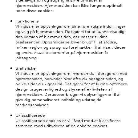
sidenavigation og adgang til sikre områder af
hjemmesiden. Hjemmesiden kan ikke fungere optimalt
uden disse cookies.
Funktionelle
Vi indsamler oplysninger om dine foretrukne indstillinger
og valg på hjemmesiden. Det gør vi for at kunne vise dig
den version af hjemmesiden, der passer til dine
præferencer. Oplysningerne bliver brugt til at afgøre,
hvilken region og sprog, du foretrækker til at vise videoer
og andre visuelle elementer på hjemmesiden fx
jobsøgning.
Statistiske
Vi indsamler oplysninger om, hvordan du interagerer med
hjemmesiden, herunder hvor ofte du besøger siden, og
hvilke sider du kigger på. Det gør vi for at kunne optimere
design brugervenlighed og styrke effektiviteten af
hjemmesiden. Derudover bruger vi oplysningerne til at
give dig personaliseret indhold og udarbejde
markedsanalyser.
Uklassificerede
Uklassificerede cookies er vi i færd med at klassificere
sammen med udbyderne af de enkelte cookies.