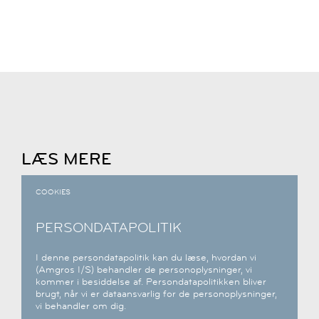
LÆS MERE
COOKIES
PERSONDATAPOLITIK
I denne persondatapolitik kan du læse, hvordan vi
(Amgros I/S) behandler de personoplysninger, vi
kommer i besiddelse af. Persondatapolitikken bliver
brugt, når vi er dataansvarlig for de personoplysninger,
vi behandler om dig.