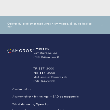
Oplever du problemer med vores hjemmeside, så giv os besked
her
Amgros I/S
Dampfærgevej 22
2100 København Ø
Tlf: 8871 3000
Fax: 8871 3008
Mail: amgros@amgros.dk
CVR: 14479880
Akutkontakter
Akutkontakter - bivirkninger - SAD og magistrelle
Whistleblower og Speak Up
IT-support
Find vej