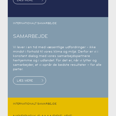
INTERNATIONALT SAMARBEJDE
SAMARBEJDE
Vi lever i en tid med væsentlige udfordringer - ikke
mindst i forhold til vores klima og miljø. Derfor er vi i
konstant dialog med vores samarbejdspartnere
herhjemme og i udlandet. For det er, når vi lytter og
samarbejder, at vi opnår de bedste resultater – for alle
parter.
LÆS MERE
INTERNATIONALT SAMARBEJDE