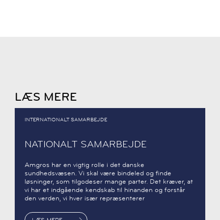
LÆS MERE
INTERNATIONALT SAMARBEJDE
NATIONALT SAMARBEJDE
Amgros har en vigtig rolle i det danske
sundhedsvæsen. Vi skal være bindeled og finde
løsninger, som tilgodeser mange parter. Det kræver, at
vi har et indgående kendskab til hinanden og forstår
den verden, vi hver især repræsenterer
LÆS MERE