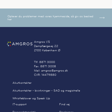
Oplever du problemer med vores hjemmeside, så giv os besked
her
Amgros I/S
Dampfærgevej 22
2100 København Ø
Tlf: 8871 3000
Fax: 8871 3008
Mail: amgros@amgros.dk
CVR: 14479880
Akutkontakter
Akutkontakter - bivirkninger - SAD og magistrelle
Whistleblower og Speak Up
IT-support
Find vej
Persondatapolitik
Disclaimer