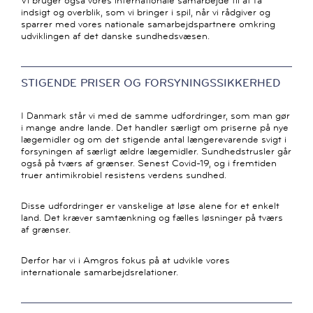
Vi bruger også vores internationale samarbejde til at få
indsigt og overblik, som vi bringer i spil, når vi rådgiver og
sparrer med vores nationale samarbejdspartnere omkring
udviklingen af det danske sundhedsvæsen.
STIGENDE PRISER OG FORSYNINGSSIKKERHED
I Danmark står vi med de samme udfordringer, som man gør
i mange andre lande. Det handler særligt om priserne på nye
lægemidler og om det stigende antal længerevarende svigt i
forsyningen af særligt ældre lægemidler. Sundhedstrusler går
også på tværs af grænser. Senest Covid-19, og i fremtiden
truer antimikrobiel resistens verdens sundhed.
Disse udfordringer er vanskelige at løse alene for et enkelt
land. Det kræver samtænkning og fælles løsninger på tværs
af grænser.
Derfor har vi i Amgros fokus på at udvikle vores
internationale samarbejdsrelationer.