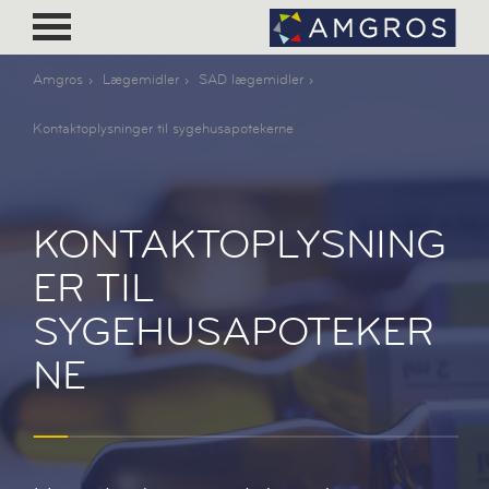
Amgros
Lægemidler
SAD lægemidler
Kontaktoplysninger til sygehusapotekerne
KONTAKTOPLYSNING
ER TIL
SYGEHUSAPOTEKER
NE