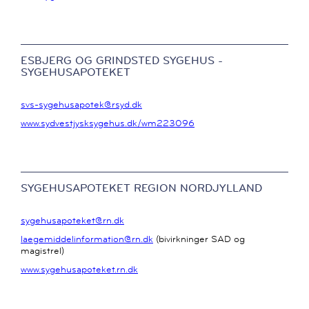
ESBJERG OG GRINDSTED SYGEHUS -
SYGEHUSAPOTEKET
svs-sygehusapotek@rsyd.dk
www.sydvestjysksygehus.dk/wm223096
SYGEHUSAPOTEKET REGION NORDJYLLAND
sygehusapoteket@rn.dk
laegemiddelinformation@rn.dk
(bivirkninger SAD og
magistrel)
www.sygehusapoteket.rn.dk