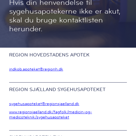
Hvis din henvendelse til
sygehusapotekerne ikke er akut,
skal du bruge kontaktlisten
herunder.
REGION HOVEDSTADENS APOTEK
indkob.apoteket@regionh.dk
REGION SJÆLLAND SYGEHUSAPOTEKET
sygehusapoteket@regionsjaelland.dk
www.regionsjaelland.dk/fagfolk/medicin-og-
medicoteknik/sygehusapoteket