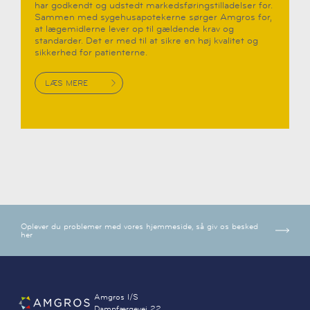
har godkendt og udstedt markedsføringstilladelser for.
Sammen med sygehusapotekerne sørger Amgros for,
at lægemidlerne lever op til gældende krav og
standarder. Det er med til at sikre en høj kvalitet og
sikkerhed for patienterne.
LÆS MERE
Oplever du problemer med vores hjemmeside, så giv os besked
her
Amgros I/S
Dampfærgevej 22