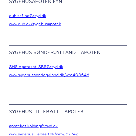
SYGEHUSAPOTEK FYN
ouh.saf.ind@rsyd.dk
www.ouh.dk/sygehusapotek
SYGEHUS SØNDERJYLLAND - APOTEK
SHS.Apoteket-SBS@rsyd.dk
www.sygehussonderjylland.dk/wm408546
SYGEHUS LILLEBÆLT - APOTEK
apoteket.Kolding@rsyd.dk
www.sygehuslillebaelt.dk/wm257742