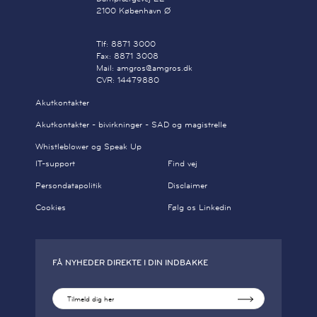
2100 København Ø
Tlf: 8871 3000
Fax: 8871 3008
Mail: amgros@amgros.dk
CVR: 14479880
Akutkontakter
Akutkontakter - bivirkninger - SAD og magistrelle
Whistleblower og Speak Up
IT-support
Find vej
Persondatapolitik
Disclaimer
Cookies
Følg os Linkedin
FÅ NYHEDER DIREKTE I DIN INDBAKKE
Tilmeld dig her