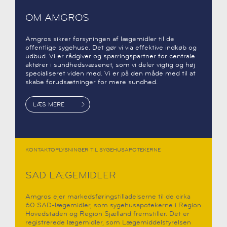
OM AMGROS
Amgros sikrer forsyningen af lægemidler til de
offentlige sygehuse. Det gør vi via effektive indkøb og
udbud. Vi er rådgiver og sparringspartner for centrale
aktører i sundhedsvæsenet, som vi deler vigtig og høj
specialiseret viden med. Vi er på den måde med til at
skabe forudsætninger for mere sundhed.
LÆS MERE
KONTAKTOPLYSNINGER TIL SYGEHUSAPOTEKERNE
SAD LÆGEMIDLER
Amgros ejer markedsføringstilladelserne til de cirka
60 SAD-lægemidler, som sygehusapotekerne i Region
Hovedstaden og Region Sjælland fremstiller. Det er
registrerede lægemidler, som Lægemiddelstyrelsen