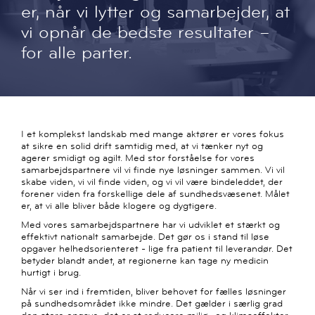
er, når vi lytter og samarbejder, at
vi opnår de bedste resultater –
for alle parter.
I et komplekst landskab med mange aktører er vores fokus
at sikre en solid drift samtidig med, at vi tænker nyt og
agerer smidigt og agilt. Med stor forståelse for vores
samarbejdspartnere vil vi finde nye løsninger sammen. Vi vil
skabe viden, vi vil finde viden, og vi vil være bindeleddet, der
forener viden fra forskellige dele af sundhedsvæsenet. Målet
er, at vi alle bliver både klogere og dygtigere.
Med vores samarbejdspartnere har vi udviklet et stærkt og
effektivt nationalt samarbejde. Det gør os i stand til løse
opgaver helhedsorienteret - lige fra patient til leverandør. Det
betyder blandt andet, at regionerne kan tage ny medicin
hurtigt i brug.
Når vi ser ind i fremtiden, bliver behovet for fælles løsninger
på sundhedsområdet ikke mindre. Det gælder i særlig grad