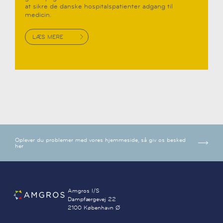
at sikre de danske hospitalspatienter adgang til
medicin.
LÆS MERE
Oplever du problemer med vores hjemmeside, så giv os besked
her
Amgros I/S
Dampfærgevej 22
2100 København Ø