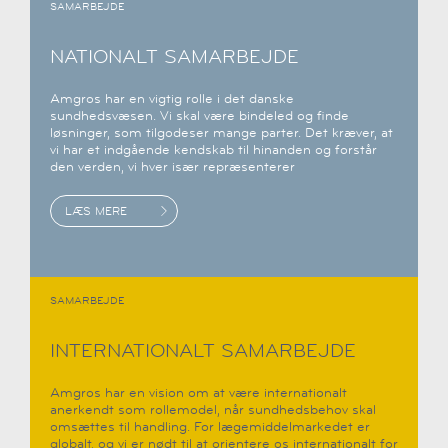
SAMARBEJDE
NATIONALT SAMARBEJDE
Amgros har en vigtig rolle i det danske
sundhedsvæsen. Vi skal være bindeled og finde
løsninger, som tilgodeser mange parter. Det kræver, at
vi har et indgående kendskab til hinanden og forstår
den verden, vi hver især repræsenterer
LÆS MERE
SAMARBEJDE
INTERNATIONALT SAMARBEJDE
Amgros har en vision om at være internationalt
anerkendt som rollemodel, når sundhedsbehov skal
omsættes til handling. For lægemiddelmarkedet er
globalt, og vi er nødt til at orientere os internationalt for