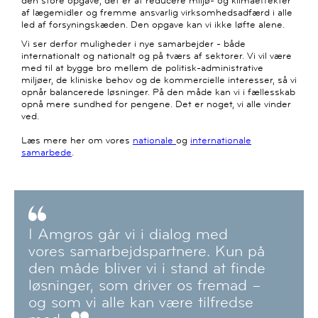
den store opgave, det er at reducere miljø- og klimaeffekter
af lægemidler og fremme ansvarlig virksomhedsadfærd i alle
led af forsyningskæden. Den opgave kan vi ikke løfte alene.
Vi ser derfor muligheder i nye samarbejder - både
internationalt og nationalt og på tværs af sektorer. Vi vil være
med til at bygge bro mellem de politisk-administrative
miljøer, de kliniske behov og de kommercielle interesser, så vi
opnår balancerede løsninger. På den måde kan vi i fællesskab
opnå mere sundhed for pengene. Det er noget, vi alle vinder
ved.
Læs mere her om vores
nationale
og
internationale
samarbede
.
I Amgros går vi i dialog med
vores samarbejdspartnere. Kun på
den måde bliver vi i stand at finde
løsninger, som driver os fremad –
og som vi alle kan være tilfredse