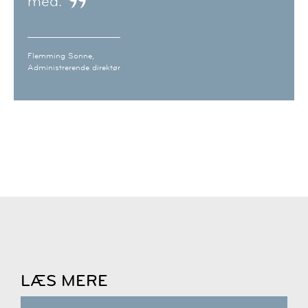
med.
Flemming Sonne,
Administrerende direktør
LÆS MERE