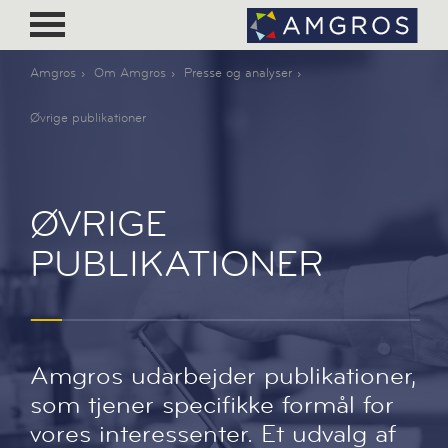
Amgros
Om Amgros
Presse og analyser
Øvrige publikationer
ØVRIGE
PUBLIKATIONER
Amgros udarbejder publikationer,
som tjener specifikke formål for
vores interessenter. Et udvalg af