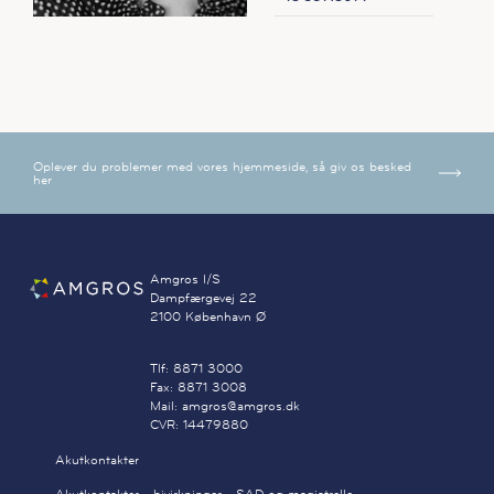
Oplever du problemer med vores hjemmeside, så giv os besked
her
Amgros I/S
Dampfærgevej 22
2100 København Ø
Tlf: 8871 3000
Fax: 8871 3008
Mail: amgros@amgros.dk
CVR: 14479880
Akutkontakter
Akutkontakter - bivirkninger - SAD og magistrelle